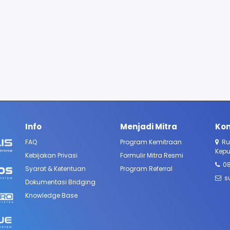
Info
Menjadi Mitra
Kon
FAQ​
Program Kemitraan
Ru
Kepu
Kebijakan Privasi
Formulir Mitra Resmi
0
Syarat & Ketentuan
Program Referral
s
Dokumentasi Bridging
Knowledge Base