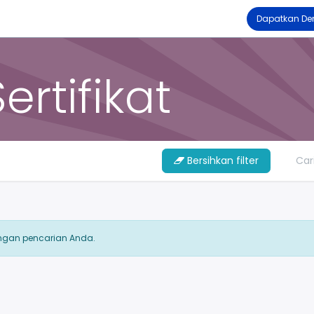
 Kami
Produk
Kolaborasi​
Menjadi Mitra
Karir
Events
​​ Dapatkan 
Blogs
ertifikat
Bersihkan filter
ngan pencarian Anda.